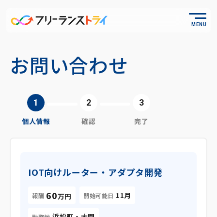
MENU
お問い合わせ
個人情報
確認
完了
IOT向けルーター・アダプタ開発
60
11月
報酬
開始可能日
万円
浜松町・大門
勤務地