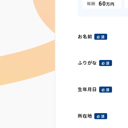
60
報酬
万円
お名前
必須
ふりがな
必須
生年月日
必須
所在地
必須