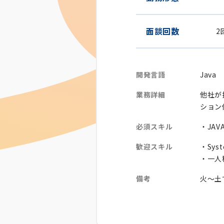
面談回数
2
開発言語
Java
業務詳細
他社が
ション
必須スキル
・JAV
歓迎スキル
・Syst
・一人
備考
火～土