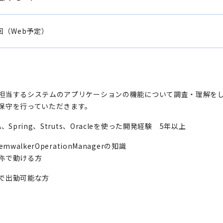
回（Web予定）
担当するシステムのアプリケーションの機能について調査・理解を
保守を行っていただきます。
A、Spring、Struts、Oracleを使った開発経験 5年以上
emwalkerOperationManagerの知識
称で動ける方
で出勤可能な方