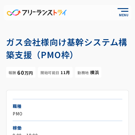
MENU
ガス会社様向け基幹システム構
築支援（PMO枠）
60
11月
横浜
報酬
開始可能日
勤務地
万円
職種
PMO
稼働