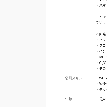
・倉庫
0→1
ていけ
＜開発
・バッ
・フロン
・インフ
・IaC：
・CI/C
・その他
必須スキル
・WE
・物流
・テッ
年齢
50歳