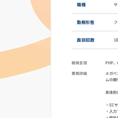
職種
サ
勤務形態
フ
面談回数
1
開発言語
PHP、
業務詳細
メガベ
ムの開
具体的
・EC
・入力
・他社