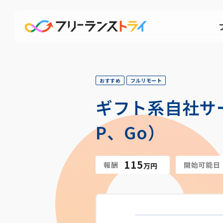
おすすめ
フルリモート
ギフト系自社サ
P、Go）
115
報酬
開始可能日
万円