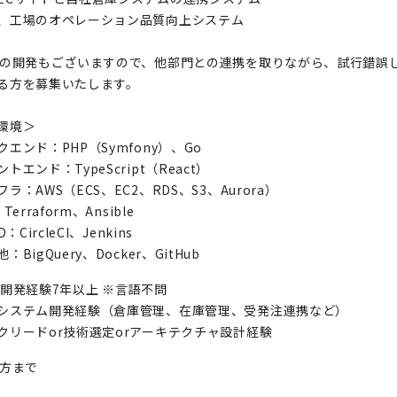
、工場のオペレーション品質向上システム
での開発もございますので、他部門との連携を取りながら、試行錯誤
る方を募集いたします。
環境＞
クエンド：PHP（Symfony）、Go
トエンド：TypeScript（React）
ラ：AWS（ECS、EC2、RDS、S3、Aurora）
Terraform、Ansible
D：CircleCI、Jenkins
：BigQuery、Docker、GitHub
B開発経験7年以上 ※言語不問
システム開発経験（倉庫管理、在庫管理、受発注連携など）
クリードor技術選定orアーキテクチャ設計経験
の方まで