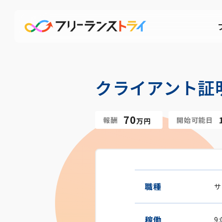
クライアント証明
70
報酬
開始可能日
万円
職種
サ
稼働
9