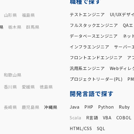
職種で探す
テストエンジニア
UI/UXデザ
山形県
福島県
フルスタックエンジニア
QA
県
栃木県
群馬県
データベースエンジニア
ネッ
インフラエンジニア
サーバー
フロントエンドエンジニア
ア
汎用系エンジニア
Webディレ
和歌山県
プロジェクトリーダー(PL)
PM
香川県
愛媛県
徳島県
開発言語で探す
Java
PHP
Python
Ruby
長崎県
鹿児島県
沖縄県
Scala
R言語
VBA
COBOL
HTML/CSS
SQL