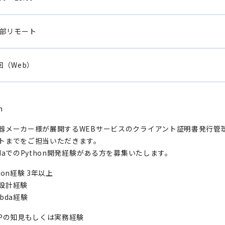
部リモート
回（Web）
n
器メーカー様が展開するWEBサービスのクライアント証明書発行管
トまでをご担当いただきます。
bdaでのPython開発経験がある方を募集いたします。
hon経験 3年以上
設計経験
bda経験
APの知見もしくは実務経験