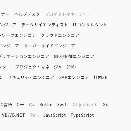
イナー
ヘルプデスク
プロダクトマネージャー
エンジニア
データサイエンティスト
ITコンサルタント
トワークエンジニア
クラウドエンジニア
エンジニア
サーバーサイドエンジニア
プリケーションエンジニア
組込/制御エンジニア
クター
プロジェクトマネージャー(PM)
O
セキュリティエンジニア
SAPエンジニア
社内SE
C言語
C++
C#
Kotlin
Swift
Objective-C
Go
VB/VB.NET
Perl
JavaScript
TypeScript