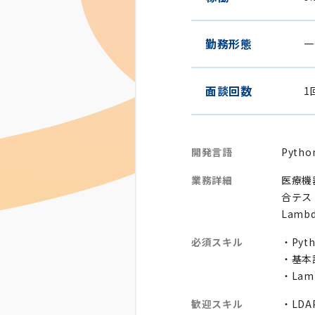
勤務形態
一
面談回数
1
開発言語
Pytho
業務詳細
医療機
合テス
Lam
必須スキル
・Pyt
・基本
・Lam
歓迎スキル
・LD