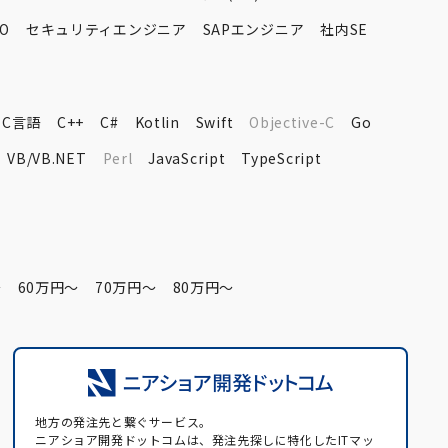
O
セキュリティエンジニア
SAPエンジニア
社内SE
C言語
C++
C#
Kotlin
Swift
Objective-C
Go
VB/VB.NET
Perl
JavaScript
TypeScript
〜
60万円〜
70万円〜
80万円〜
地方の発注先と繋ぐサービス。
ニアショア開発ドットコムは、発注先探しに特化したITマッ