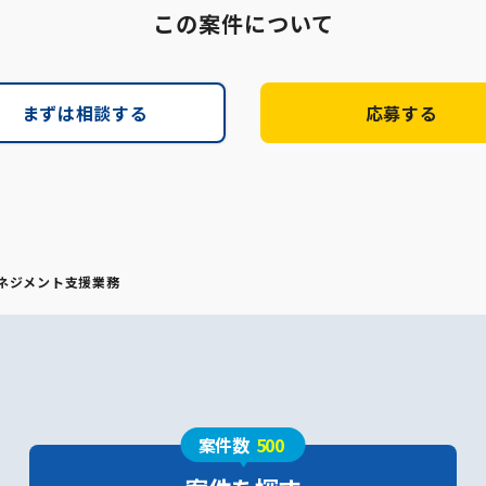
この案件について
まずは相談する
応募する
マネジメント支援業務
案件数
500