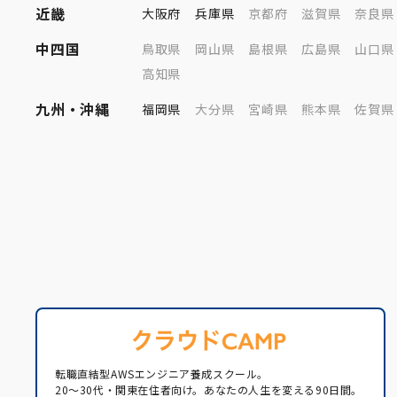
近畿
大阪府
兵庫県
京都府
滋賀県
奈良県
中四国
鳥取県
岡山県
島根県
広島県
山口県
高知県
九州・沖縄
福岡県
大分県
宮崎県
熊本県
佐賀県
転職直結型AWSエンジニア養成スクール。
20〜30代・関東在住者向け。あなたの人生を変える90日間。