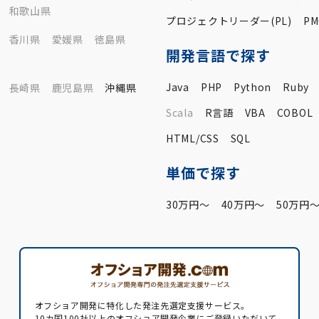
和歌山県
プロジェクトリーダー(PL)
PM
香川県
愛媛県
徳島県
開発言語で探す
Java
PHP
Python
Ruby
長崎県
鹿児島県
沖縄県
Scala
R言語
VBA
COBOL
HTML/CSS
SQL
単価で探す
30万円〜
40万円〜
50万円
オフショア開発に特化した発注先選定支援サービス。
10カ国100社以上のオフショア開発企業にご登録いただいて