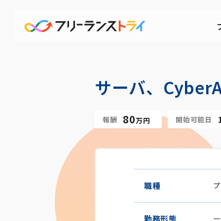
サーバ、Cybe
80
報酬
開始可能日
万円
職種
プ
勤務形態
一