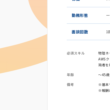
勤務形態
一
面談回数
1
必須スキル
物理ネ
AWS
両者を
年齢
～45
備考
※基本
※報酬