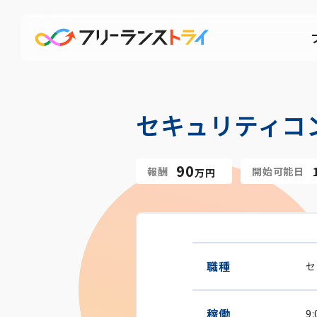
セキュリティコ
90
報酬
開始可能日
万円
職種
セ
稼働
9