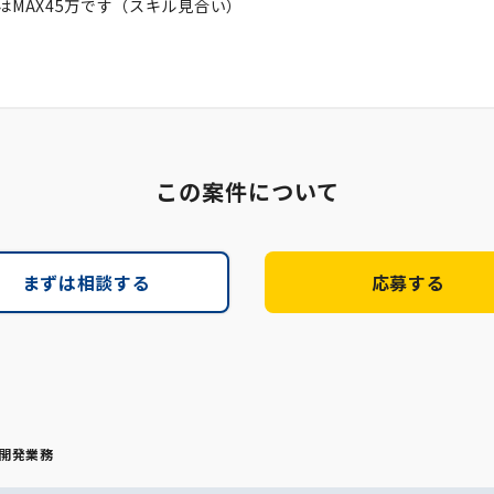
はMAX45万です（スキル見合い）
この案件について
まずは相談する
応募する
開発業務