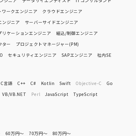
エンジニア
データサイエンティスト
ITコンサルタント
トワークエンジニア
クラウドエンジニア
エンジニア
サーバーサイドエンジニア
プリケーションエンジニア
組込/制御エンジニア
クター
プロジェクトマネージャー(PM)
O
セキュリティエンジニア
SAPエンジニア
社内SE
C言語
C++
C#
Kotlin
Swift
Objective-C
Go
VB/VB.NET
Perl
JavaScript
TypeScript
〜
60万円〜
70万円〜
80万円〜