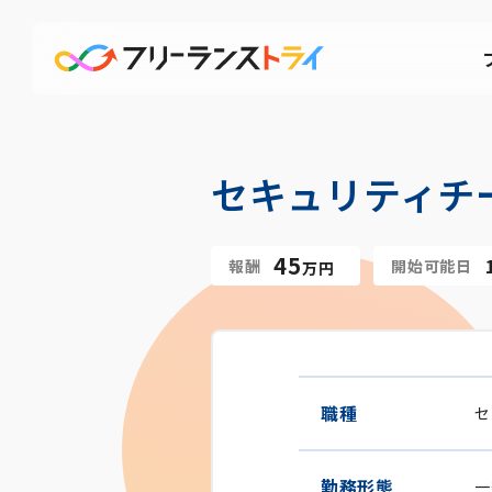
セキュリティチ
45
報酬
開始可能日
万円
職種
セ
勤務形態
一