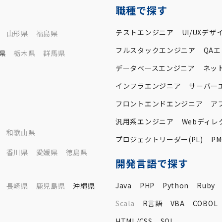
職種で探す
テストエンジニア
UI/UXデザ
山形県
福島県
フルスタックエンジニア
QA
県
栃木県
群馬県
データベースエンジニア
ネッ
インフラエンジニア
サーバー
フロントエンドエンジニア
ア
汎用系エンジニア
Webディレ
和歌山県
プロジェクトリーダー(PL)
PM
香川県
愛媛県
徳島県
開発言語で探す
Java
PHP
Python
Ruby
長崎県
鹿児島県
沖縄県
Scala
R言語
VBA
COBOL
HTML/CSS
SQL