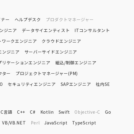
イナー
ヘルプデスク
プロダクトマネージャー
エンジニア
データサイエンティスト
ITコンサルタント
トワークエンジニア
クラウドエンジニア
エンジニア
サーバーサイドエンジニア
プリケーションエンジニア
組込/制御エンジニア
クター
プロジェクトマネージャー(PM)
O
セキュリティエンジニア
SAPエンジニア
社内SE
C言語
C++
C#
Kotlin
Swift
Objective-C
Go
VB/VB.NET
Perl
JavaScript
TypeScript