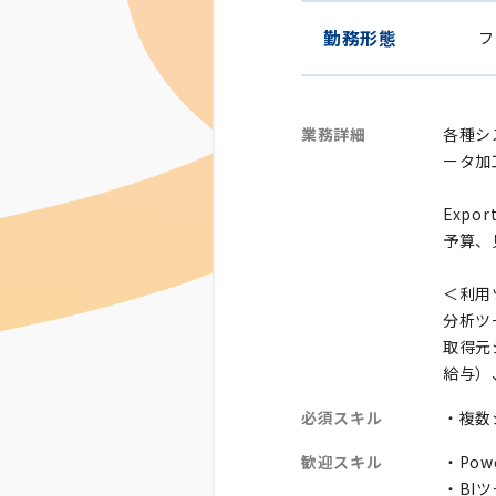
勤務形態
フ
業務詳細
各種シ
ータ加
Exp
予算、
＜利用
分析ツー
取得元
給与）
必須スキル
・複数
歓迎スキル
・Po
・BI