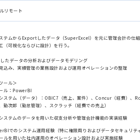
ルリモート
ステムからExportしたデータ（SuperExcel）を元に管理会計の
工（可視化ならびに設計）を行う。
ortしたデータの分析およびデータモデリング
見込み、実績管理の業務設計および運用オペレーションの整理
ツール＞
ル：PowerBI
システム（データ）：OBIC7（売上、案件）、Concur（経費）、R
、勤次郎（勤怠管理）、スクラッチ（経費での売上）
システムのデータを用いた収支分析や管理会計機能の実装経験
werBIでのシステム運用経験（特に権限周りおよびデータセキュリテ
ツールを用いた社内運用のオペレーション設計および実施経験