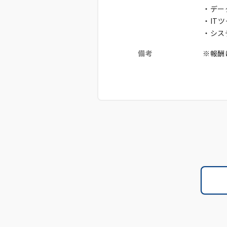
・デー
・IT
・シス
備考
※報酬