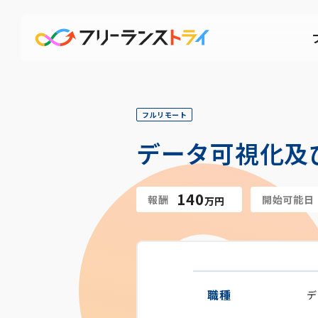
フルリモート
データ可視化及
140
報酬
開始可能日
万円
職種
デ