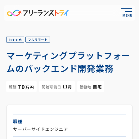
MENU
おすすめ
フルリモート
マーケティングプラットフォー
ムのバックエンド開発業務
70
11月
自宅
報酬
開始可能日
勤務地
万円
職種
サーバーサイドエンジニア