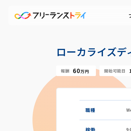
ローカライズデ
60
報酬
開始可能日
万円
職種
W
稼働
9