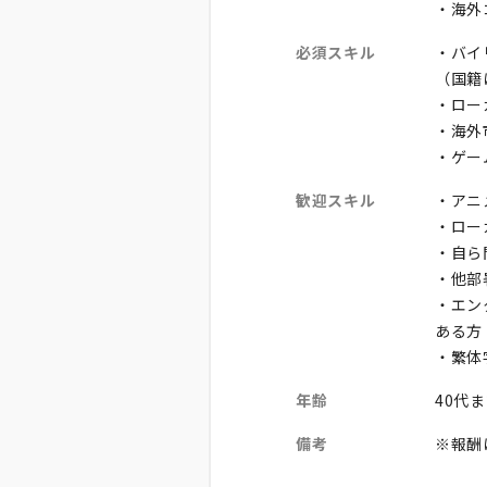
・海外
必須スキル
・バイ
（国籍
・ロー
・海外
・ゲー
歓迎スキル
・アニ
・ロー
・自ら
・他部
・エン
ある方
・繁体
年齢
40代
備考
※報酬