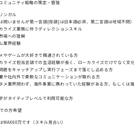
コミュニティ戦略の策定・管理
リンガル
は問いませんが第一言語[母語]は日本語必須、第二言語は地域不問
カライズ業務に伴うディレクションスキル
市場への理解
ム業界経験
メやゲームが大好きで精通されている方
カライズ担当言語での生活経験が長く、ローカライズだけでなく文
問題をキャッチアップし実行フェーズまで落とし込める方
署や社内外で柔軟なコミュニケーションが取れる方
タメ業界問わず、海外事業に携わっていた経験がある方、もしくは
字がネイティブレベルで利用可能な方
までの方希望
はMAX60万です（スキル見合い）