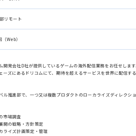
部リモート
回（Web）
ム開発会社D社が提供しているゲームの海外配信業務をお任せします
ェーズにあるドリコムにて、期待を超えるサービスを世界に配信す
。
バル推進部で、一つ又は複数プロダクトのローカライズディレクシ
の市場調査
展開の戦略・方針策定
カライズ計画策定・管理