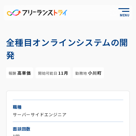
MENU
全種目オンラインシステムの開
発
高単価
11月
小川町
報酬
開始可能日
勤務地
職種
サーバーサイドエンジニア
面談回数