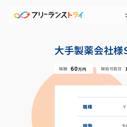
大手製薬会社様S
60
報酬
開始可能日
万円
職種
イ
稼働
9