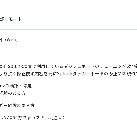
部リモート
回（Web）
既存Splunk環境で利用しているダッシュボードのチューニング及び
より頂く修正依頼内容を元にSplunkダッシュボードの修正や新規
unkの構築・設定
経験のある方
ダー経験のある方
はMAX60万です（スキル見合い）