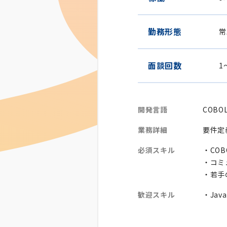
勤務形態
常
面談回数
1
開発言語
COBO
業務詳細
要件定
必須スキル
・CO
・コミ
・若手
歓迎スキル
・Jav