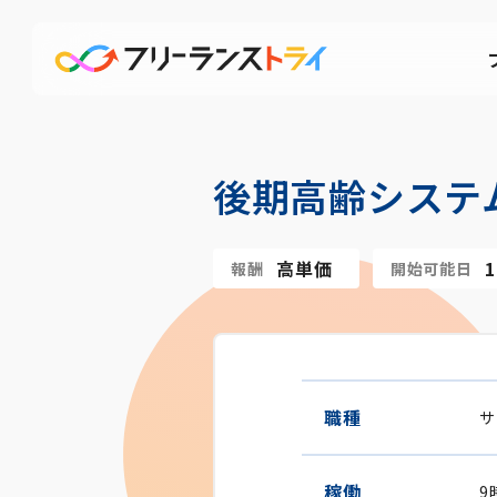
後期高齢システ
高単価
報酬
開始可能日
職種
サ
稼働
9