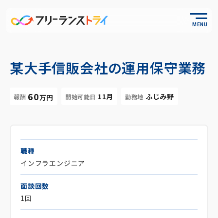
MENU
某大手信販会社の運用保守業務
60
11月
ふじみ野
報酬
開始可能日
勤務地
万円
職種
インフラエンジニア
面談回数
1回