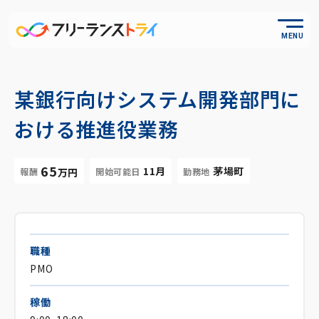
MENU
某銀行向けシステム開発部門に
おける推進役業務
65
11月
茅場町
報酬
開始可能日
勤務地
万円
職種
PMO
稼働