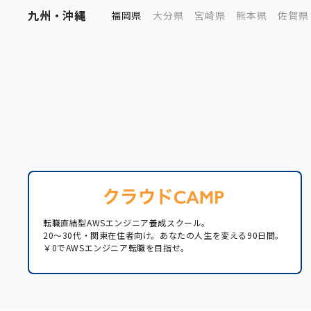
九州・沖縄
福岡県
大分県
宮崎県
熊本県
佐賀県
転職直結型AWSエンジニア養成スクール。
20〜30代・関東在住者向け。あなたの人生を変える90日間。
￥0でAWSエンジニア転職を目指せ。