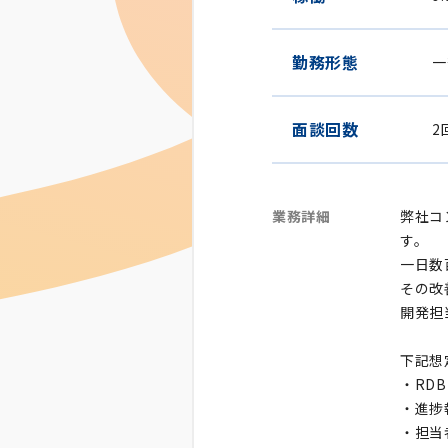
勤務形態
一
面談回数
2
業務詳細
弊社コ
す。
一日数
その改
開発担
下記想
・RD
・進捗
・担当