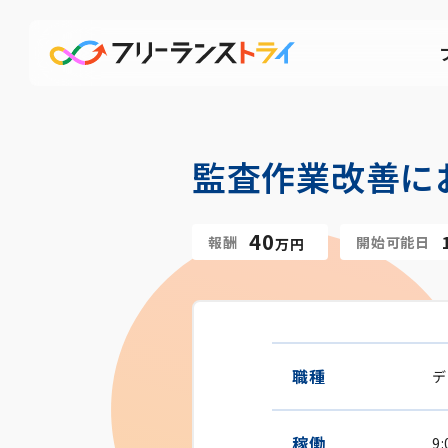
監査作業改善に
40
報酬
開始可能日
万円
職種
デ
稼働
9: