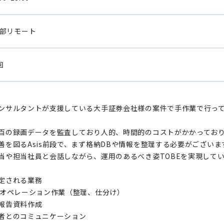
部リモート
回
ンサルタントが支援している大手証券会社様の案件で手作業で行っ
百の録画データを監査しており人的、時間的のコストがかかってお
善を図るAsis前段で、まず格納DBや情報を整理する必要がございま
当や担当社員と会話しながら、運用のあるべき姿TOBEを実現して
定される業務
Bオペレーション作業（整理、仕分け）
報告資料作成
者とのコミュニケーション