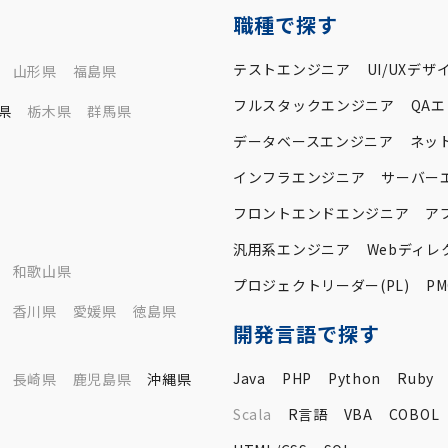
職種で探す
テストエンジニア
UI/UXデザ
山形県
福島県
フルスタックエンジニア
QA
県
栃木県
群馬県
データベースエンジニア
ネッ
インフラエンジニア
サーバー
フロントエンドエンジニア
ア
汎用系エンジニア
Webディレ
和歌山県
プロジェクトリーダー(PL)
PM
香川県
愛媛県
徳島県
開発言語で探す
Java
PHP
Python
Ruby
長崎県
鹿児島県
沖縄県
Scala
R言語
VBA
COBOL