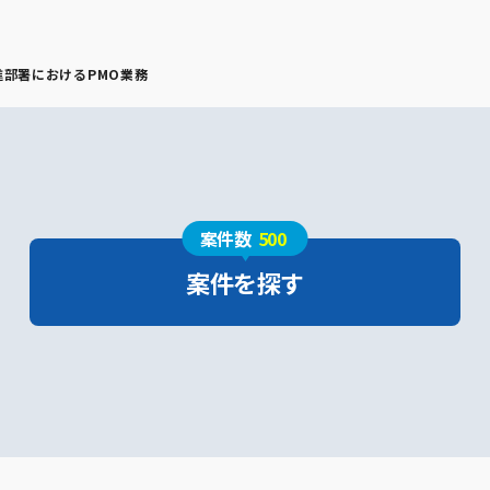
進部署におけるPMO業務
案件数
500
案件を探す