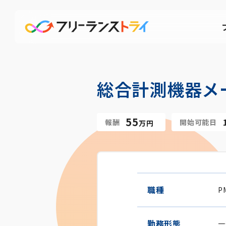
総合計測機器メ
55
報酬
開始可能日
万円
職種
P
勤務形態
一