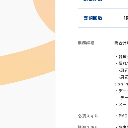
面談回数
1
業務詳細
総合計
・各種
・慣れ
-周辺
-周辺シ
tion
・デー
-デー
・メー
必須スキル
・PM
歓迎スキル
・議事