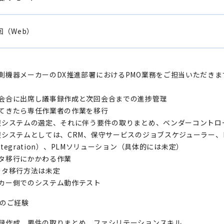
回（Web）
測機器メーカーのDX推進部署におけるPMO業務をご担当いただきま
会合に出席し議事録作成と次回会合までの進捗管理
てきたら専任作業者の作業を移行
システムの選定、それに伴う要件の取りまとめ、ベンダーコントロ
ステムとしては、CRM、保守サービスのジョブスケジューラー、EAI（Ent
 Integration）、PLMソリューション（具体的には未定）
タ移行にかかわる作業
タ移行方法は未定
カー側でのシステム動作テスト
Oのご経験
録作成、要件の取りまとめ、ファシリテーションスキル