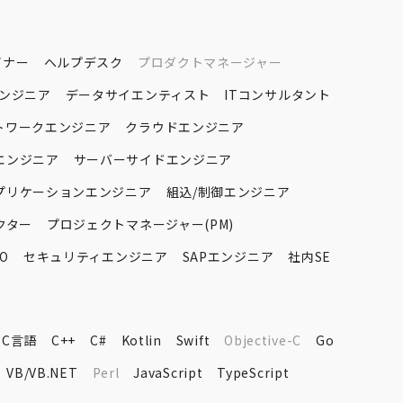
イナー
ヘルプデスク
プロダクトマネージャー
エンジニア
データサイエンティスト
ITコンサルタント
トワークエンジニア
クラウドエンジニア
エンジニア
サーバーサイドエンジニア
プリケーションエンジニア
組込/制御エンジニア
クター
プロジェクトマネージャー(PM)
O
セキュリティエンジニア
SAPエンジニア
社内SE
C言語
C++
C#
Kotlin
Swift
Objective-C
Go
VB/VB.NET
Perl
JavaScript
TypeScript