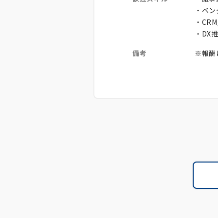
・ベン
・CR
・DX
備考
※報酬