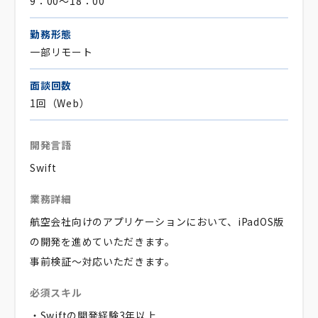
9：00～18：00
勤務形態
一部リモート
面談回数
1回（Web）
開発言語
Swift
業務詳細
航空会社向けのアプリケーションにおいて、iPadOS版
の開発を進めていただきます。
事前検証～対応いただきます。
必須スキル
・Swiftの開発経験3年以上