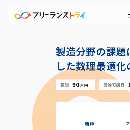
製造分野の課題
した数理最適化の実証
90
報酬
開始可能日
万円
職種
プ