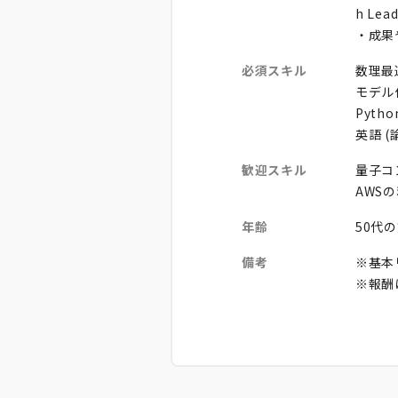
h Le
・成果
必須スキル
数理最
モデル
Pyt
英語 
歓迎スキル
量子コ
AWS
年齢
50代
備考
※基本
※報酬