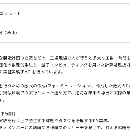
部リモート
回（Web）
な製造計画の立案などの、工場現場で人が行うと多大な工数・時間
適化の数理的手法と、量子コンピューティングを用いた計算処理技
の実証実験(PoC)を行っています。
を行うための数式の作成(フォーミュレーション)、作成した数式のPyt
子疑似環境での実行といった進め方で、適切な結果の導出と実際の
す。
する役割]
実験を行う上で発生する課題やタスクを管理するPM業務。
ド人メンバーとの議論や各種論文のリサーチを通じて、抱える課題を