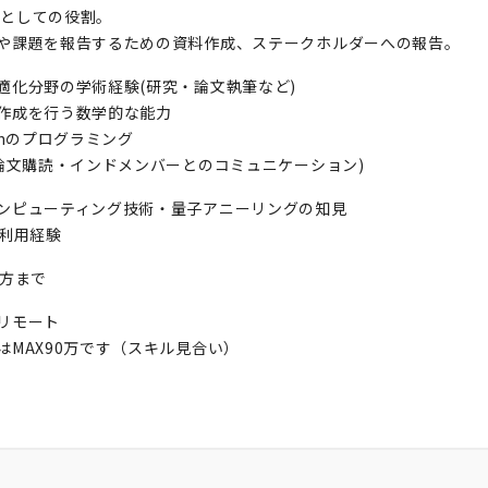
adとしての役割。
や課題を報告するための資料作成、ステークホルダーへの報告。
適化分野の学術経験(研究・論文執筆など)
作成を行う数学的な能力
honのプログラミング
(論文購読・インドメンバーとのコミュニケーション)
ンピューティング技術・量子アニーリングの知見
の利用経験
の方まで
リモート
はMAX90万です（スキル見合い）