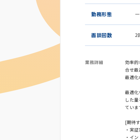
勤務形態
一
面談回数
2
業務詳細
効率的
合せ最
最適化
最適化
した量
ていま
[期待
・実証
・イン