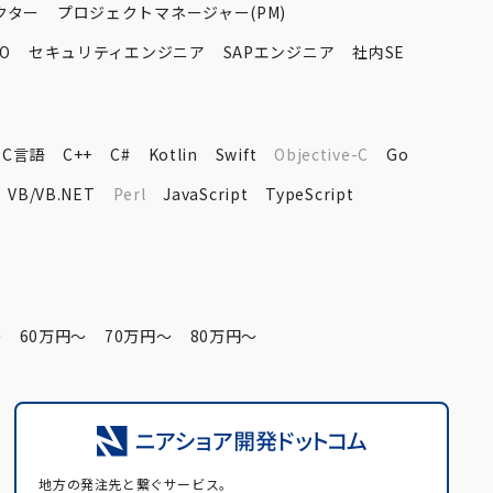
クター
プロジェクトマネージャー(PM)
O
セキュリティエンジニア
SAPエンジニア
社内SE
C言語
C++
C#
Kotlin
Swift
Objective-C
Go
VB/VB.NET
Perl
JavaScript
TypeScript
〜
60万円〜
70万円〜
80万円〜
地方の発注先と繋ぐサービス。