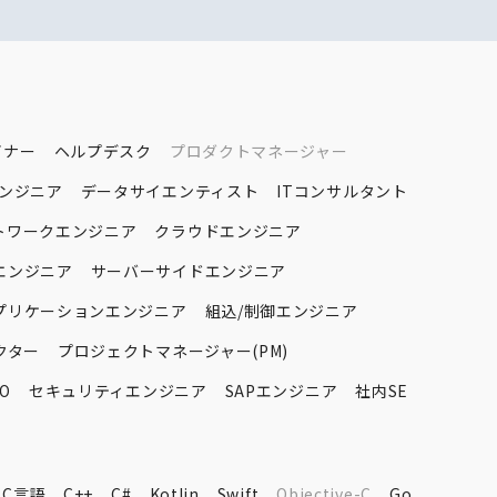
イナー
ヘルプデスク
プロダクトマネージャー
エンジニア
データサイエンティスト
ITコンサルタント
トワークエンジニア
クラウドエンジニア
エンジニア
サーバーサイドエンジニア
プリケーションエンジニア
組込/制御エンジニア
クター
プロジェクトマネージャー(PM)
O
セキュリティエンジニア
SAPエンジニア
社内SE
C言語
C++
C#
Kotlin
Swift
Objective-C
Go