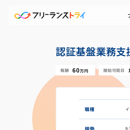
認証基盤業務支
60
報酬
開始可能日
万円
職種
イ
稼働
9