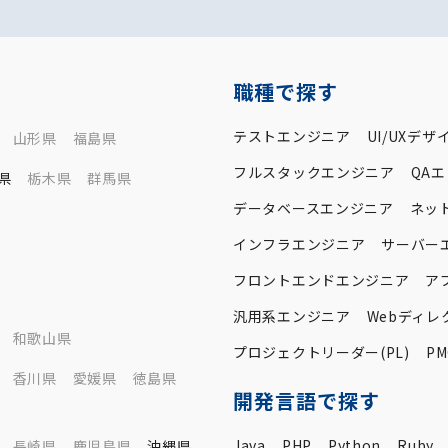
職種で探す
テストエンジニア
UI/UXデザ
山形県
福島県
フルスタックエンジニア
QA
県
栃木県
群馬県
データベースエンジニア
ネッ
インフラエンジニア
サーバー
フロントエンドエンジニア
ア
汎用系エンジニア
Webディレ
和歌山県
プロジェクトリーダー(PL)
PM
香川県
愛媛県
徳島県
開発言語で探す
Java
PHP
Python
Ruby
長崎県
鹿児島県
沖縄県