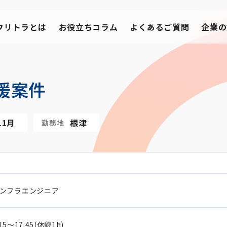
フリトラとは
お役立ちコラム
よくあるご質問
企業の
援案件
11月
根津
勤務地
ンフラエンジニア
:15～17:45(休憩1h)