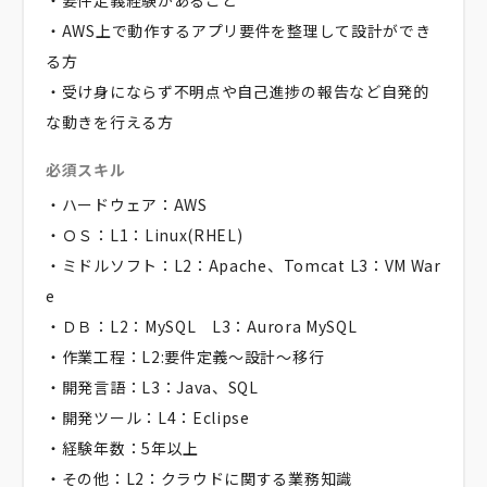
・要件定義経験があること
・AWS上で動作するアプリ要件を整理して設計ができ
る方
・受け身にならず不明点や自己進捗の報告など自発的
な動きを行える方
必須スキル
・ハードウェア：AWS
・ＯＳ：L1：Linux(RHEL)
・ミドルソフト：L2：Apache、Tomcat L3：VM War
e
・ＤＢ：L2：MySQL L3：Aurora MySQL
・作業工程：L2:要件定義～設計～移行
・開発言語：L3：Java、SQL
・開発ツール：L4：Eclipse
・経験年数：5年以上
・その他：L2：クラウドに関する業務知識