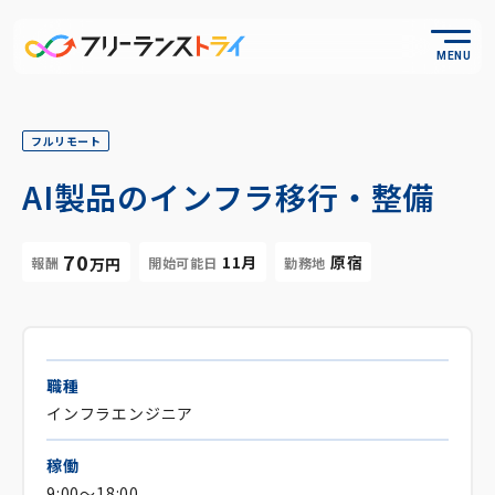
MENU
フルリモート
AI製品のインフラ移行・整備
70
11月
原宿
報酬
開始可能日
勤務地
万円
職種
インフラエンジニア
稼働
9:00～18:00