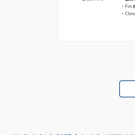
・Fi
・Clo