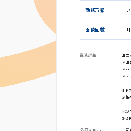
勤務形態
フ
面談回数
1
業務詳細
．画面
≫画面
≫バッ
≫デー
．BI
≫帳
．IF
≫OI
必須スキル
・上記