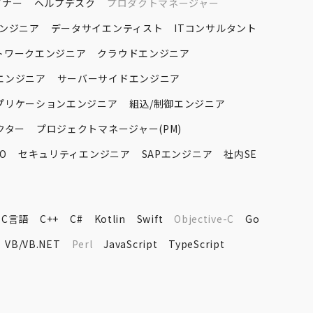
イナー
ヘルプデスク
プロダクトマネージャー
エンジニア
データサイエンティスト
ITコンサルタント
トワークエンジニア
クラウドエンジニア
エンジニア
サーバーサイドエンジニア
プリケーションエンジニア
組込/制御エンジニア
クター
プロジェクトマネージャー(PM)
O
セキュリティエンジニア
SAPエンジニア
社内SE
C言語
C++
C#
Kotlin
Swift
Objective-C
Go
VB/VB.NET
Perl
JavaScript
TypeScript