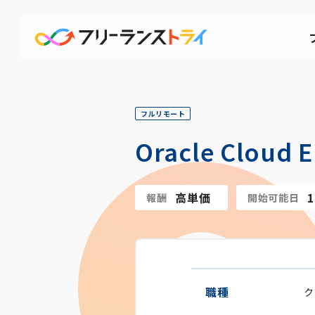
フルリモート
Oracle Clo
高単価
報酬
開始可能日
職種
ク