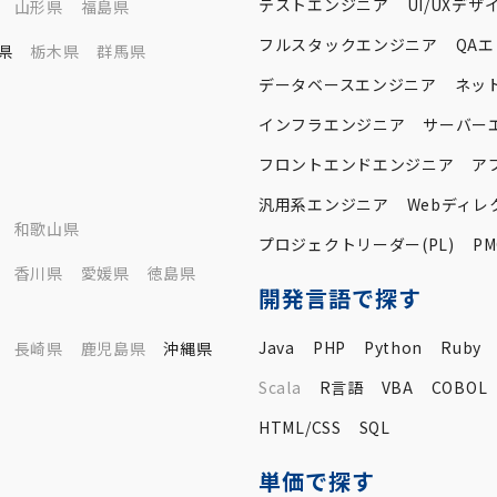
テストエンジニア
UI/UXデザ
山形県
福島県
フルスタックエンジニア
QA
県
栃木県
群馬県
データベースエンジニア
ネッ
インフラエンジニア
サーバー
フロントエンドエンジニア
ア
汎用系エンジニア
Webディレ
和歌山県
プロジェクトリーダー(PL)
PM
香川県
愛媛県
徳島県
開発言語で探す
Java
PHP
Python
Ruby
長崎県
鹿児島県
沖縄県
Scala
R言語
VBA
COBOL
HTML/CSS
SQL
単価で探す