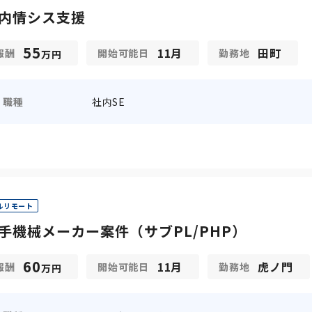
内情シス支援
55
11月
田町
報酬
開始可能日
勤務地
万円
職種
社内SE
ルリモート
手機械メーカー案件（サブPL/PHP）
60
11月
虎ノ門
報酬
開始可能日
勤務地
万円