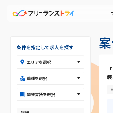
案
条件を指定して求人を探す
「
装
報酬