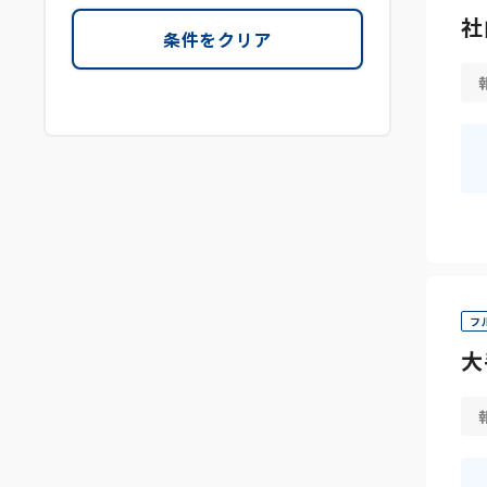
社
条件をクリア
フ
大