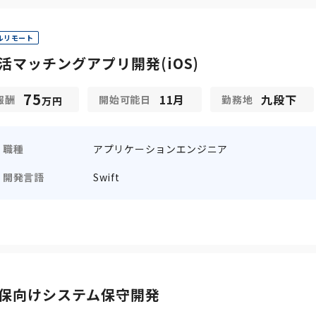
ルリモート
活マッチングアプリ開発(iOS)
75
11月
九段下
報酬
開始可能日
勤務地
万円
職種
アプリケーションエンジニア
開発言語
Swift
保向けシステム保守開発