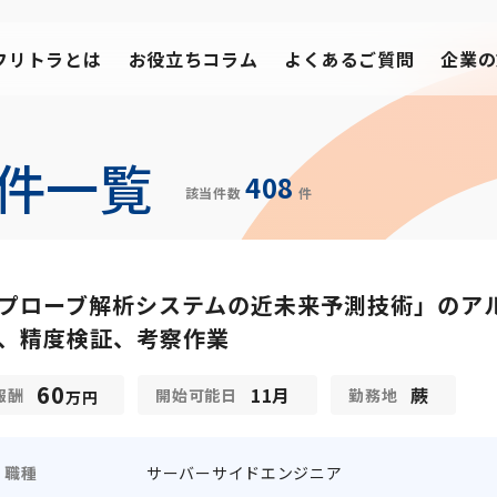
フリトラとは
お役立ちコラム
よくあるご質問
企業の
件一覧
408
該当件数
件
プローブ解析システムの近未来予測技術」のア
、精度検証、考察作業
60
11月
蕨
報酬
開始可能日
勤務地
万円
職種
サーバーサイドエンジニア