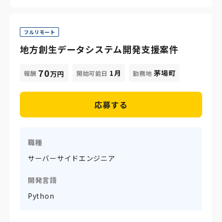
フルリモート
地方創生データシステム開発支援案件
70
1月
茅場町
報酬
開始可能日
勤務地
万円
応募する
職種
サーバーサイドエンジニア
開発言語
Python