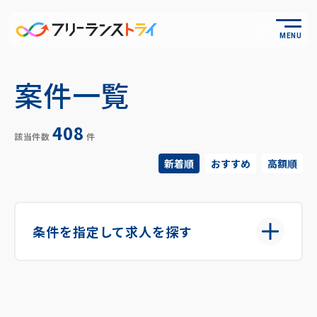
MENU
案件一覧
408
該当件数
件
条件を指定して求人を探す